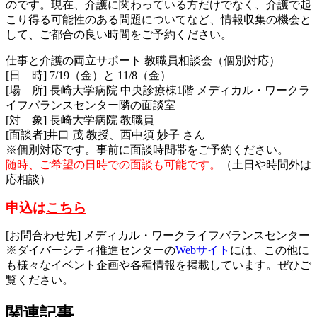
のです。現在、介護に関わっている方だけでなく、介護で起
こり得る可能性のある問題についてなど、情報収集の機会と
して、ご都合の良い時間をご予約ください。
仕事と介護の両立サポート 教職員相談会（個別対応）
[日 時]
7/19（金）と
11/8（金）
[場 所] 長崎大学病院 中央診療棟1階 メディカル・ワークラ
イフバランスセンター隣の面談室
[対 象] 長崎大学病院 教職員
[面談者]井口 茂 教授、西中須 妙子 さん
※個別対応です。事前に面談時間帯をご予約ください。
随時、ご希望の日時での面談も可能です。
（土日や時間外は
応相談）
申込は
こちら
[お問合わせ先] メディカル・ワークライフバランスセンター
※ダイバーシティ推進センターの
Webサイト
には、この他に
も様々なイベント企画や各種情報を掲載しています。ぜひご
覧ください。
関連記事