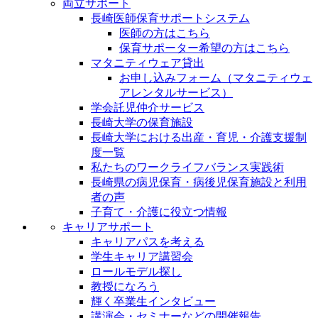
両立サポート
長崎医師保育サポートシステム
医師の方はこちら
保育サポーター希望の方はこちら
マタニティウェア貸出
お申し込みフォーム（マタニティウェ
アレンタルサービス）
学会託児仲介サービス
長崎大学の保育施設
長崎大学における出産・育児・介護支援制
度一覧
私たちのワークライフバランス実践術
長崎県の病児保育・病後児保育施設と利用
者の声
子育て・介護に役立つ情報
キャリアサポート
キャリアパスを考える
学生キャリア講習会
ロールモデル探し
教授になろう
輝く卒業生インタビュー
講演会・セミナーなどの開催報告