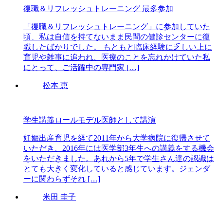
復職＆リフレッシュトレーニング 最多参加
「復職＆リフレッシュトレーニング」に参加していた
頃、私は自信を持てないまま民間の健診センターに復
職したばかりでした。 もともと臨床経験に乏しい上に
育児や雑事に追われ、医療のことを忘れかけていた私
にとって、ご活躍中の専門家 […]
松本 恵
学生講義ロールモデル医師として講演
妊娠出産育児を経て2011年から大学病院に復帰させて
いただき、2016年には医学部3年生への講義をする機会
をいただきました。あれから5年で学生さん達の認識は
とても大きく変化していると感じています。ジェンダ
ーに関わらずそれ […]
米田 圭子