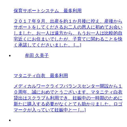
保育サポートシステム 最多利用
２０１７年９月、出産を約１か月後に控え、産後から
サポートをしてくださるお二人の恩人に初めてお会い
しました。お一人は遠方から、もうお一人は比較的自
宅近くにお住まいでしたが、子育てに関わることを快
く承諾してくださいました。 […]
牟田 久美子
マタニティ白衣 最多利用
メディカルワークライフバランスセンター開設から１
０周年、誠におめでとうございます。マタニティ白衣
貸出はスクラブも利用でき、妊娠中の一時期のために
新たに購入する必要がなくとても助かりました。ロゴ
マークが入っていて妊娠中と一 […]