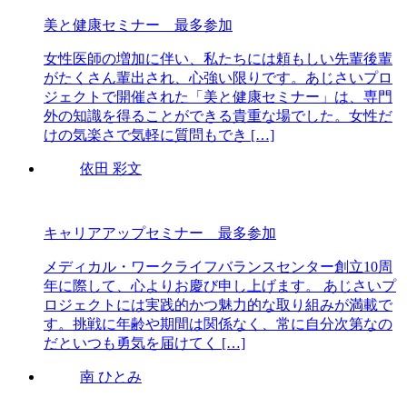
美と健康セミナー 最多参加
女性医師の増加に伴い、私たちには頼もしい先輩後輩
がたくさん輩出され、心強い限りです。あじさいプロ
ジェクトで開催された「美と健康セミナー」は、専門
外の知識を得ることができる貴重な場でした。女性だ
けの気楽さで気軽に質問もでき […]
依田 彩文
キャリアアップセミナー 最多参加
メディカル・ワークライフバランスセンター創立10周
年に際して、心よりお慶び申し上げます。 あじさいプ
ロジェクトには実践的かつ魅力的な取り組みが満載で
す。挑戦に年齢や期間は関係なく、常に自分次第なの
だといつも勇気を届けてく […]
南 ひとみ