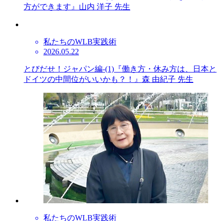
方ができます』山内 洋子 先生
私たちのWLB実践術
2026.05.22
とびだせ！ジャパン編-(1)『働き方・休み方は、日本と
ドイツの中間位がいいかも？！』森 由紀子 先生
私たちのWLB実践術