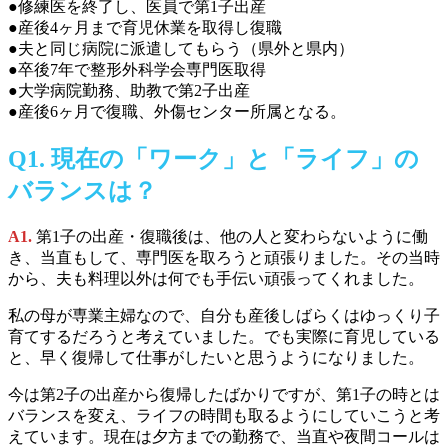
●修練医を終了し、医員で第1子出産
●産後4ヶ月まで育児休業を取得し復職
●夫と同じ病院に派遣してもらう（県外と県内）
●卒後7年で整形外科学会専門医取得
●大学病院勤務、助教で第2子出産
●産後6ヶ月で復職、外傷センター所属となる。
Q1.
現在の「ワーク」と「ライフ」の
バランスは？
A1.
第1子の出産・復職後は、他の人と変わらないように働
き、当直もして、専門医を取ろうと頑張りました。その当時
から、夫も料理以外は何でも手伝い頑張ってくれました。
私の母が専業主婦なので、自分も産後しばらくはゆっくり子
育てするだろうと考えていました。でも実際に育児している
と、早く復帰して仕事がしたいと思うようになりました。
今は第2子の出産から復帰したばかりですが、第1子の時とは
バランスを変え、ライフの時間も取るようにしていこうと考
えています。現在は夕方までの勤務で、当直や夜間コールは