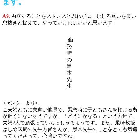
ます
。
A9.
両立することをストレスと思わずに、むしろ互いを良い
息抜きと捉えて、やっていければいいと思います。
勤
務
時
の
黒
木
先
生
<センターより>
ご夫婦ともに実家は他県で、緊急時に子どもさんを預ける所
が近くにないそうですが、「どうにかなる」という方針で、
夫婦2人で頑張っていらっしゃるようです。また、尾崎教授
はじめ医局の先生方皆さんが、黒木先生のことをとても気遣
ってくださって、心強いですね。