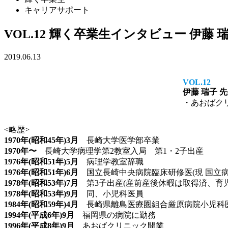
キャリアサポート
VOL.12 輝く卒業生インタビュー 伊藤 
2019.06.13
VOL.12
伊藤 瑞子
先
・あおばク
<略歴>
1970年(昭和45年)3月
長崎大学医学部卒業
1970年〜
長崎大学病理学第2教室入局 第1・2子出産
1976年(昭和51年)5月
病理学教室辞職
1976年(昭和51年)6月
国立長崎中央病院臨床研修医(現 国立病
1978年(昭和53年)7月
第3子出産(産前産後休暇は取得済、育
1978年(昭和53年)9月
同、小児科医員
1984年(昭和59年)4月
長崎県離島医療圏組合厳原病院小児科医長
1994年(平成6年)9月
福岡県の病院に勤務
1996年(平成8年)9月
あおばクリニック開業