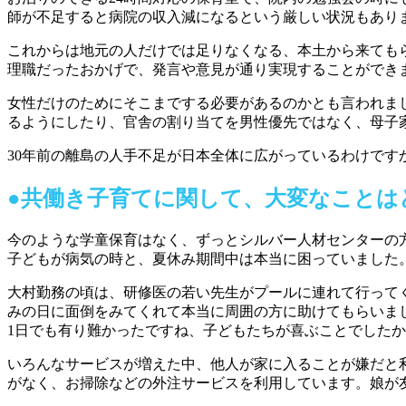
師が不足すると病院の収入減になるという厳しい状況もあり
これからは地元の人だけでは足りなくなる、本土から来ても
理職だったおかげで、発言や意見が通り実現することができ
女性だけのためにそこまでする必要があるのかとも言われま
るようにしたり、官舎の割り当てを男性優先ではなく、母子
30年前の離島の人手不足が日本全体に広がっているわけで
●
共働き子育てに関して、大変なことは
今のような学童保育はなく、ずっとシルバー人材センターの
子どもが病気の時と、夏休み期間中は本当に困っていました
大村勤務の頃は、研修医の若い先生がプールに連れて行って
みの日に面倒をみてくれて本当に周囲の方に助けてもらいま
1日でも有り難かったですね、子どもたちが喜ぶことでした
いろんなサービスが増えた中、他人が家に入ることが嫌だと
がなく、お掃除などの外注サービスを利用しています。娘が