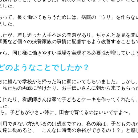
ました。
らって、長く働いてもらうためには、病院の「ウリ」を作らな
ました。
したが、差し迫った人手不足の問題があり、ちゃんと意見を聞
家庭など個々の扶養家族の事情に配慮するよう改善することも
すから、同じ様に働きやすい職場を実現する必要性が増していま
どのようなことでしたか
？
方に頼んで学校から帰った時に家にいてもらいました。しかし
。私たちの両親に預けたり、お手伝いさんに朝から来てもらっ
くれたり、看護師さんは家で子どもとケーキを作ってくれたり
した。
から。子どもが小さい時に、田舎で育てるのはいいですよ〜。
利用できない方がいるのは残念ですね。私の娘は、子どもの頃
友達に勧めると、「こんなに時間の余裕ができるの！？」と感