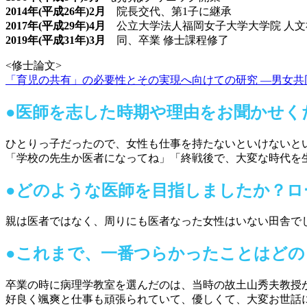
2014年(平成26年)2月
院長交代、第1子に継承
2017年(平成29年)4月
公立大学法人福岡女子大学大学院 人文
2019年(平成31年)3月
同、卒業 修士課程修了
<修士論文>
「育児の共有」の必要性とその実現へ向けての研究 ―男女共
●
医師を志した時期や理由をお聞かせく
ひとりっ子だったので、女性も仕事を持たないといけないと
「学校の先生か医者になってね」「終戦後で、大変な時代を
●
どのような医師を目指しましたか？ロ
親は医者ではなく、周りにも医者なった女性はいない田舎で
●
これまで、一番つらかったことはどの
卒業の時に病理学教室を選んだのは、当時の故土山秀夫教授が
好良く颯爽と仕事も頑張られていて、優しくて、大変お世話