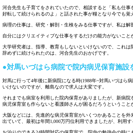
河合先生も子育てをされていたので、相談すると「私も仕事
好転して続けられるのよ」と話された事が糧となり今でも覚
病理の仕事は、研究・解剖・生検をみる仕事ですが、私は解
自分にはクリエイティブな仕事をするだけの能力がないこと
大学研究者は、指導、教育もしないといけないので、これは
辞めずに続けられたのは、河合先生のおかげです。
●
対馬いづはら病院で院内病児保育施設
対馬に行って4年後に新病院になる時(1988年~対馬いづはら
いけないのですが、離島なので求人は大変です。
それまでも病室を利用した院内保育がありましたが、新病院
病児保育室も作らないと看護師さんが困るだろうということ
大阪などには、先進的な病児保育室がいくつかあることを外
出ていて、最初は年間1,000万円位利用できましたが、利
お泊りのできる24時間対応の保育室で、院内の勉強会の時