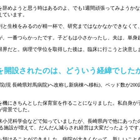
を辞めようと思う時はあるのよ、でも1週間頑張ってみようかな
えています。
剖と生検をみるのが精一杯で、研究まではなかなかできなくて
が、一番つらかったです。子どもは小さかったし、夫は、単身
限界だと。病理で学位を取得した後は、臨床に行こうと決意し
を開設されたのは、どういう経緯でした
病院(現 長崎県対馬病院)へ改称し新病棟へ移転)、ベッド数が2
を機にきちんとした保育室を作ることになりました。私自身が
が背景でした。
来小児科学会などで知っていましたが、長崎県内で他にあった
用する施設が増えて、だんだん減らされ経営は大変だったようです
にも預けることができました。病院が大きくなって、新しいこと