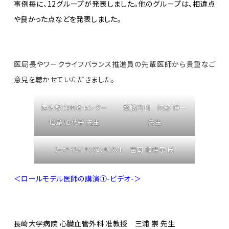
事例毎に、12グループが発表しました。他のグループは、相違点
や良かった点などを発表しました。
医局長やワークライフバランス推進員の先輩医師から貴重なご
意見を聴かせていただきました。
医療教育開発センター
腎臓内科 阿部 伸一
松島 加代子 先生
先生
ﾜｰｸﾗｲﾌﾊﾞﾗﾝｽｺﾝｻﾙﾀﾝﾄ 吉岡 和佳子 氏
＜ロールモデル医師の講演①-ビデオ-＞
長崎大学病院 心臓血管外科 准教授 三浦 崇 先生