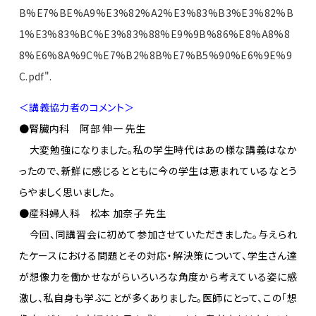
B%E7%BE%A9%E3%82%A2%E3%83%B3%E3%82%B
1%E3%83%BC%E3%83%88%E9%9B%86%E8%A8%8
8%E6%8A%9C%E7%B2%8B%E7%B5%90%E6%9E%9
C.pdf".
＜講義協力者のコメント＞
●腎臓内科 阿部 伸一 先生
大変勉強になりました。私の学生時代はあの様な講義はなか
ったので、新鮮に感じるとともに今の学生は恵まれているなとう
らやましく思いました。
●産科婦人科 松本 加奈子 先生
今回、同講習会に初めて参加させていただきました。与えられ
たケースにおける問題とその対応・解決策について、学生さん達
が想像力を働かせながらいろいろな角度から考えている姿に感
激し、私自身も学ぶことが多くありました。医師にとって、この「想