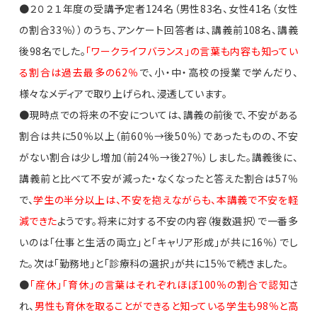
●２０２１年度の受講予定者124名（男性83名、女性41名（女性
の割合33％））のうち、アンケート回答者は、講義前108名、講義
後98名でした。
「ワークライフバランス」の言葉も内容も知ってい
る割合は過去最多の62％
で、小・中・高校の授業で学んだり、
様々なメディアで取り上げられ、浸透しています。
●現時点での将来の不安については、講義の前後で、不安がある
割合は共に50％以上（前60％→後50％）であったものの、不安
がない割合は少し増加（前24％→後27％）しました。講義後に、
講義前と比べて不安が減った・なくなったと答えた割合は57％
で、
学生の半分以上は、不安を抱えながらも、本講義で不安を軽
減できた
ようです。将来に対する不安の内容（複数選択）で一番多
いのは「仕事と生活の両立」と「キャリア形成」が共に16％）でし
た。次は「勤務地」と「診療科の選択」が共に15％で続きました。
●
「産休」「育休」の言葉はそれぞれほぼ100％の割合で認知
さ
れ、
男性も育休を取ることができると知っている学生も98％と高