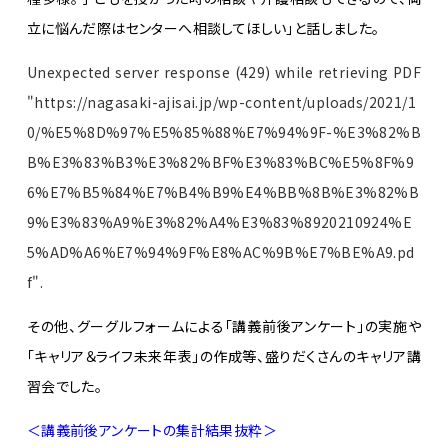
立に悩んだ際はセンターへ相談してほしい」と話しました。
Unexpected server response (429) while retrieving PDF
"https://nagasaki-ajisai.jp/wp-content/uploads/2021/1
0/%E5%8D%97%E5%85%88%E7%94%9F-%E3%82%B
B%E3%83%B3%E3%82%BF%E3%83%BC%E5%8F%9
6%E7%B5%84%E7%B4%B9%E4%BB%8B%E3%82%B
9%E3%83%A9%E3%82%A4%E3%83%8920210924%E
5%AD%A6%E7%94%9F%E8%AC%9B%E7%BE%A9.pd
f".
その他、グーグルフォームによる「講義前後アンケート」の実施や
「キャリア＆ライフ未来年表」の作成等、盛りだくさんのキャリア講
習会でした。
＜講義前後アンケートの集計結果抜粋＞