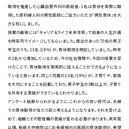
取得を推進した心臓血管外科の医局長、1名は育休を実際に取
得した産科婦人科の男性医師にご協力いただき「男性育休」を大
きな柱にしました。
授業の最後には「キャリア＆ライフ未来年表」で自身の人生計画
を時系列でイメージしてもらいました。提出のあった70名の男子
学生のうち、13名（19％）が、育休取得を明記していました。昨年
の2名から増加しているため、今の社会情勢や、今回の授業を受
けたことで、育休取得を現実的に捉えることができるようになっ
ていると思います。同じく同数の13名（19％）が、子育てや、家族
を大切にすることを記載しており、男子学生の3割以上が、子育て
を共有する意識ができているとわかりました。
アンケート結果からわかるように、これからの若い世代は、夫婦
での育休取得が当たり前と考えるようになります。それを受け止
めて、組織とその管理職の意識が変わる必要があります。来年度
以降、長崎大学病院はじめ長崎県内の医師の育休取得が、希望