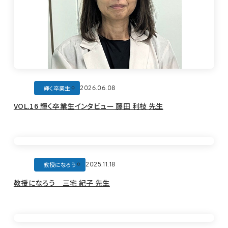
2026.06.08
輝く卒業生
VOL.16 輝く卒業生インタビュー 藤田 利枝 先生
2025.11.18
教授になろう
教授になろう 三宅 紀子 先生