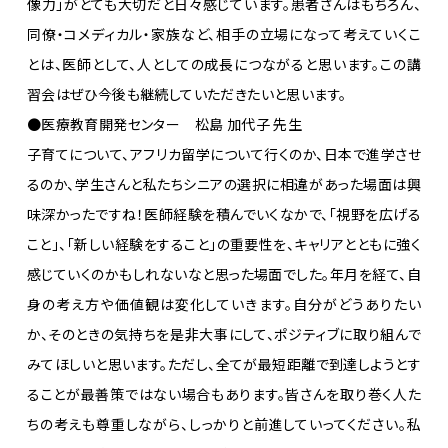
像力」がとても大切だと日々感じています。患者さんはもちろん、
同僚・コメディカル・家族など、相手の立場になって考えていくこ
とは、医師として、人としての成長につながると思います。この講
習会はぜひ今後も継続していただきたいと思います。
●医療教育開発センター 松島 加代子 先生
子育てについて、アフリカ留学について行くのか、日本で進学させ
るのか、学生さんと私たちシニアの選択に相違があった場面は興
味深かったですね！医師経験を積んでいくなかで、「視野を広げる
こと」、「新しい経験をすること」の重要性を、キャリアとともに強く
感じていくのかもしれないなと思った場面でした。年月を経て、自
身の考え方や価値観は変化していきます。自分がどうありたい
か、そのときの気持ちを是非大事にして、ポジティブに取り組んで
みてほしいと思います。ただし、全てが最短距離で到達しようとす
ることが最善策ではない場合もあります。皆さんを取り巻く人た
ちの考えも尊重しながら、しっかりと前進していってください。私