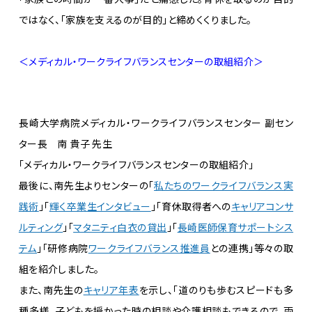
ではなく、「家族を支えるのが目的」と締めくくりました。
＜メディカル・ワークライフバランスセンターの取組紹介＞
長崎大学病院メディカル・ワークライフバランスセンター 副セン
ター長 南 貴子 先生
「メディカル・ワークライフバランスセンターの取組紹介」
最後に、南先生よりセンターの「
私たちのワークライフバランス実
践術
」「
輝く卒業生インタビュー
」「育休取得者への
キャリアコンサ
ルティング
」「
マタニティ白衣の貸出
」「
長崎医師保育サポートシス
テム
」「研修病院
ワークライフバランス推進員
との連携」等々の取
組を紹介しました。
また、南先生の
キャリア年表
を示し、「道のりも歩むスピードも多
種多様。子どもを授かった時の相談や介護相談もできるので、両