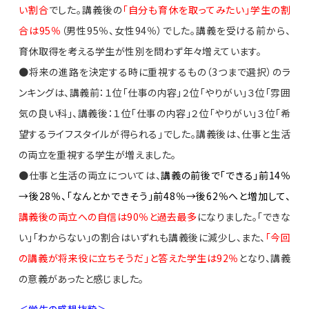
い割合
でした。講義後の
「自分も育休を取ってみたい」学生の割
合は95％
（男性95％、女性94％）でした。講義を受ける前から、
育休取得を考える学生が性別を問わず年々増えています。
●将来の進路を決定する時に重視するもの（3つまで選択）のラ
ンキングは、講義前：１位「仕事の内容」２位「やりがい」３位「雰囲
気の良い科」、講義後：１位「仕事の内容」２位「やりがい」３位「希
望するライフスタイルが得られる」でした。講義後は、仕事と生活
の両立を重視する学生が増えました。
●仕事と生活の両立については、
講義の前後で「できる」前14％
→後28％、「なんとかできそう」前48％→後62％へと増加して、
講義後の両立への自信は90％と過去最多
になりました。「できな
い」「わからない」の割合はいずれも講義後に減少し、また、
「今回
の講義が将来役に立ちそうだ」と答えた学生は92％
となり、講義
の意義があったと感じました。
＜学生の感想抜粋＞