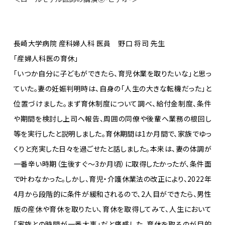
長崎大学病院 産科婦人科 医員 野口 将司 先生
「産婦人科医の育休」
「いつか自分に子どもができたら
、
育児休業を取りたいな」と思っ
ていた。妻の妊娠判明時は、自身の「人生の大きな転機だった」と
位置づけました。まず育休制度について調べ、給付金制度、条件
や期間を検討し上司へ報告、周囲の同僚や後輩へ業務の根回し
等を実行したと説明しました。育休期間は1か月間で、家族でゆっ
くりと充実した日々を過ごせたと話しました。本来は、妻の体調が
一番辛い時期（生後すぐ～3か月頃）に取得したかったが、条件面
で叶わなかった。しかし、育児・介護休業法の改正により、2022年
4月から段階的に条件が緩和されるので、2人目ができたら、男性
版の産休や育休を取りたい、育休を取得してみて、人生において
「家族との時間が一番大事」だと痛感した。育休を取るのが目的