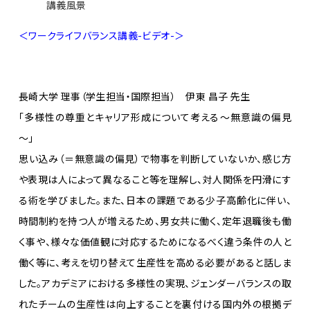
講義風景
＜ワークライフバランス講義-ビデオ-＞
長崎大学 理事（学生担当・国際担当） 伊東 昌子 先生
「多様性の尊重とキャリア形成について考える～無意識の偏見
～」
思い込み（＝無意識の偏見）で物事を判断していないか、感じ方
や表現は人によって異なること等を理解し、対人関係を円滑にす
る術を学びました。また、日本の課題である少子高齢化に伴い、
時間制約を持つ人が増えるため、男女共に働く、定年退職後も働
く事や、様々な価値観に対応するためになるべく違う条件の人と
働く等に、考えを切り替えて生産性を高める必要があると話しま
した。アカデミアにおける多様性の実現、ジェンダーバランスの取
れたチームの生産性は向上することを裏付ける国内外の根拠デ