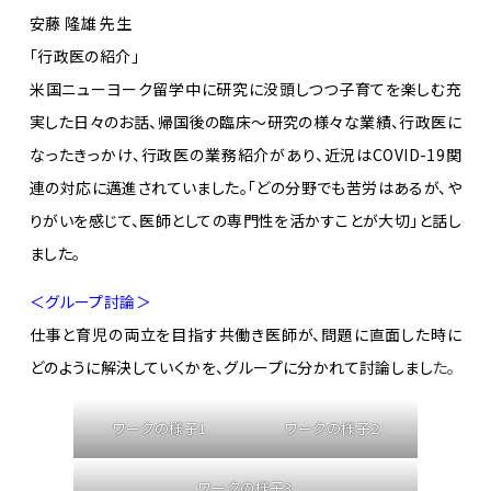
安藤 隆雄 先生
「行政医の紹介」
米国ニューヨーク留学中に研究に没頭しつつ子育てを楽しむ充
実した日々のお話、帰国後の臨床～研究の様々な業績、行政医に
なったきっかけ、行政医の業務紹介があり、近況はCOVID-19関
連の対応に邁進されていました。「どの分野でも苦労はあるが、や
りがいを感じて、医師としての専門性を活かすことが大切」と話し
ました。
＜グループ討論＞
仕事と育児の両立を目指す共働き医師が、問題に直面した時に
どのように解決していくかを、グループに分かれて討論しまし
た。
ワークの様子1
ワークの様子2
ワークの様子3