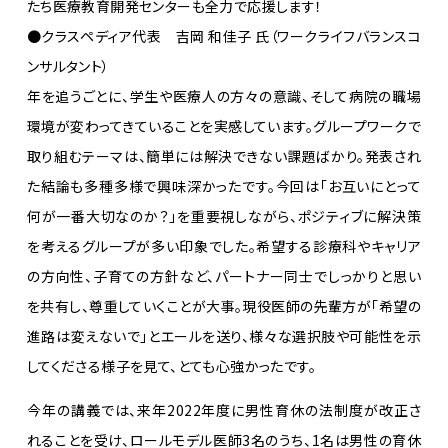
たち医療教育開発センターも全力で応援します！
●クラスペディア代表 吉岡 和佳子 氏（ワークライフバランスコ
ンサルタント）
年を追うごとに、学生や医療人の方々の意識、そして病院の職場
環境が変わってきていることを実感しています。グループワークで
取り組むテーマは、簡単には解決できない課題ばかり。発表され
た結論も多種多様で興味深かったです。今回は「お互いにとって
何が一番大切なのか？」を重要視しながら、ポジティブに解決策
を考えるグループが多い印象でした。希望する診療科やキャリア
の方向性、子育ての方針など、パートナー同士でしっかりと思い
を共有し、尊重していくことが大事。現役医師の先輩方が「希望の
進路は変えないで」とエールを送り、様々な選択肢や可能性を示
してくださる様子を見て、とても心強かったです。
今年の講義では、来年2022年度に男性育休の法制度が改正さ
れることを受け、ロールモデル医師3名のうち、1名は男性の育休