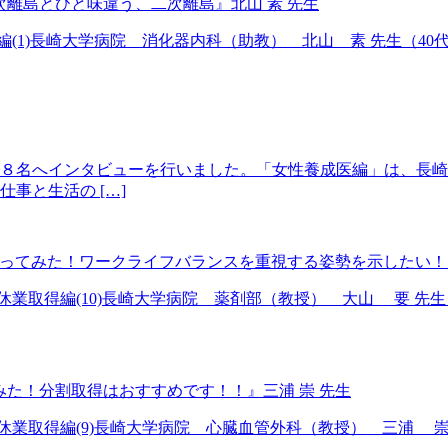
次離島とひと味違う、二次離島』北山 素 先生
医編(1)長崎大学病院 消化器内科（助教） 北山 素 先生（4
８名へインタビューを行いました。「女性養成医編」は、長崎
事と生活の […]
を取ってみた！ワークライフバランスを重視する姿勢を示したい！』
児休業取得編(10)長崎大学病院 薬剤部（教授） 大山 要 先
みた！分割取得はおすすめです！！』三浦 崇 先生
児休業取得編(9)長崎大学病院 心臓血管外科（教授） 三浦 