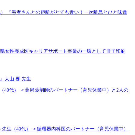
0代） 『患者さんとの距離がとても近い！一次離島とひと味違
県女性養成医キャリアサポート事業の一環として冊子印刷
大山 要 先生
生（40代） ＜薬局薬剤師のパートナー（育児休業中）と2人の
崇 先生（40代） ＜循環器内科医のパートナー（育児休業中）