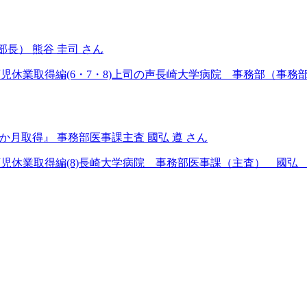
部長） 熊谷 圭司 さん
児休業取得編(6・7・8)上司の声長崎大学病院 事務部（事務部長
か月取得』 事務部医事課主査 國弘 遵 さん
の育児休業取得編(8)長崎大学病院 事務部医事課（主査） 國弘