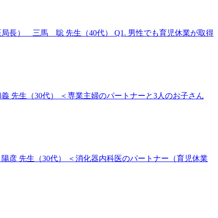
局長） 三馬 聡 先生（40代） Q1. 男性でも育児休業が取得
和義 先生（30代） ＜専業主婦のパートナーと3人のお子さん
 陽彦 先生（30代） ＜消化器内科医のパートナー（育児休業