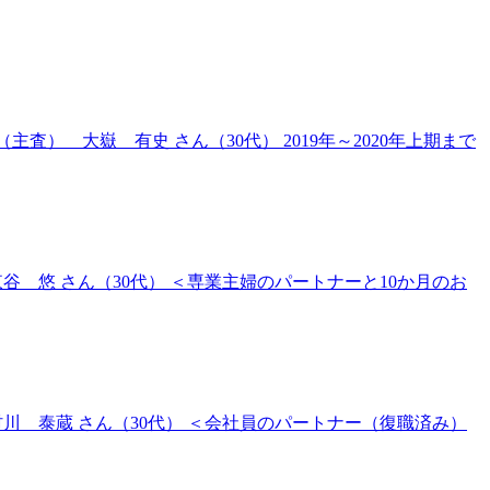
査） 大嶽 有史 さん（30代） 2019年～2020年上期まで
谷 悠 さん（30代） ＜専業主婦のパートナーと10か月のお
村川 泰蔵 さん（30代） ＜会社員のパートナー（復職済み）