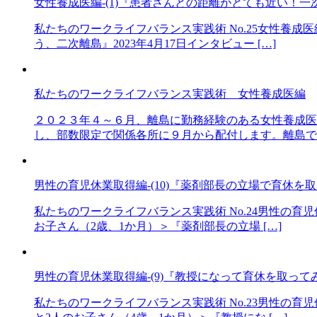
女性養成医編-(1)『患者さんとの距離がとても近い！一
私たちのワークライフバランス実践術 No.25女性養成
う、二次離島』2023年4月17日インタビュー […]
私たちのワークライフバランス実践術 女性養成医編
２０２３年４～６月、離島に勤務経験のある女性養成医
し、部数限定で関係各所に９月から配付します。離島で仕
男性の育児休業取得編-(10)『薬剤部長の立場で育休
私たちのワークライフバランス実践術 No.24男性の育
お子さん（2歳、1か月）＞『薬剤部長の立場 […]
男性の育児休業取得編-(9)『教授になって育休を取って
私たちのワークライフバランス実践術 No.23男性の育